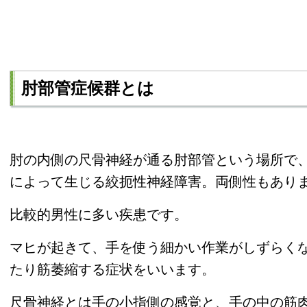
肘部管症候群とは
肘の内側の尺骨神経が通る肘部管という場所で
によって生じる絞扼性神経障害。両側性もあり
比較的男性に多い疾患です。
マヒが起きて、手を使う細かい作業がしずらく
たり筋萎縮する症状をいいます。
尺骨神経とは手の小指側の感覚と、手の中の筋