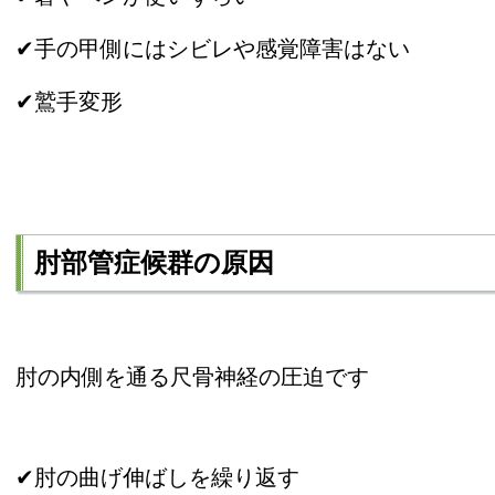
✔手の甲側にはシビレや感覚障害はない
✔鷲手変形
肘部管症候群の原因
肘の内側を通る尺骨神経の圧迫です
✔肘の曲げ伸ばしを繰り返す