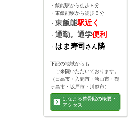
・飯能駅から徒歩８分
・東飯能駅から徒歩５分
東飯能
駅近く
・
通勤。通学
便利
・
はま寿司
隣
さん
・
下記の地域からも
ご来院いただいております。
（日高市・入間市・狭山市・鶴
ヶ島市・坂戸市・川越市）
はなまる整骨院の概要・
アクセス