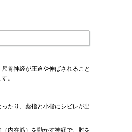
、尺骨神経が圧迫や伸ばされること
ます。
なったり、薬指と小指にシビレが出
肉（内在筋）を動かす神経で、肘を